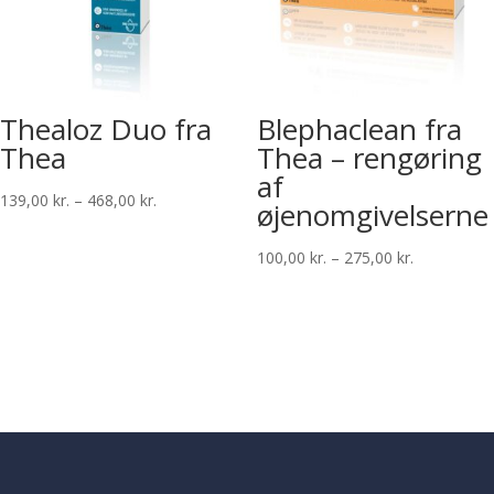
Thealoz Duo fra
Blephaclean fra
Thea
Thea – rengøring
af
Prisinterval:
139,00
kr.
–
468,00
kr.
øjenomgivelserne
139,00 kr.
til
Prisinterval:
100,00
kr.
–
275,00
kr.
468,00 kr.
100,00 kr.
til
275,00 kr.