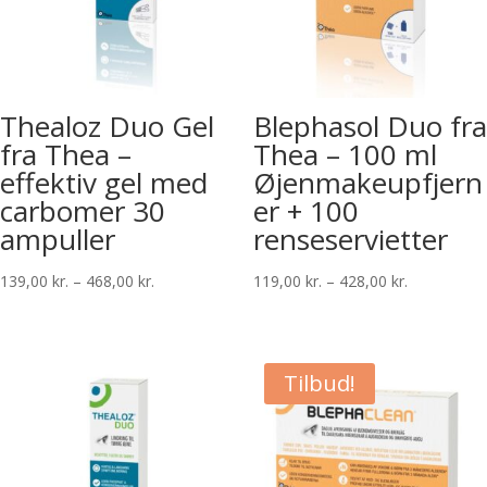
Thealoz Duo Gel
Blephasol Duo fra
fra Thea –
Thea – 100 ml
effektiv gel med
Øjenmakeupfjern
carbomer 30
er + 100
ampuller
renseservietter
Prisinterval:
Prisinterval:
139,00
kr.
–
468,00
kr.
119,00
kr.
–
428,00
kr.
139,00 kr.
119,00 kr.
til
til
468,00 kr.
428,00 kr.
Tilbud!