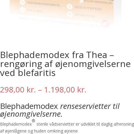
Blephademodex fra Thea –
rengøring af øjenomgivelserne
ved blefaritis
Prisinterval:
298,00
kr.
–
1.198,00
kr.
298,00 kr.
til
Blephademodex
renseservietter til
1.198,00 kr.
øjenomgivelserne.
®
Blephademodex
sterile vådservietter er udviklet til daglig afrensning
af øjenlågene og huden omkring øjnene