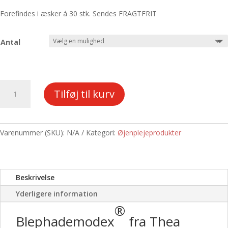
Forefindes i æsker á 30 stk. Sendes FRAGTFRIT
Antal
Blephademodex
Tilføj til kurv
fra
Thea
-
rengøring
Varenummer (SKU):
N/A
Kategori:
Øjenplejeprodukter
af
øjenomgivelserne
ved
Beskrivelse
blefaritis
antal
Yderligere information
®
Blephademodex
fra Thea