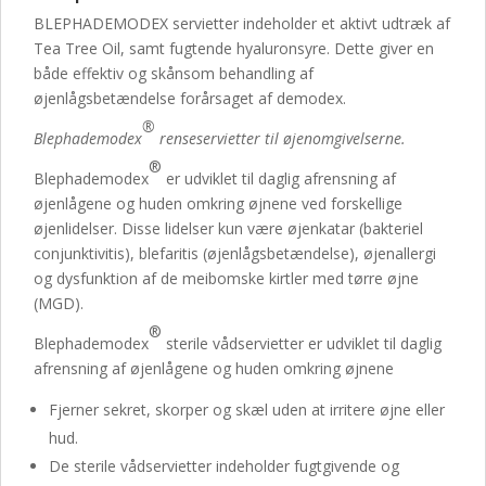
BLEPHADEMODEX servietter indeholder et aktivt udtræk af
Tea Tree Oil, samt fugtende hyaluronsyre. Dette giver en
både effektiv og skånsom behandling af
øjenlågsbetændelse forårsaget af demodex.
®
Blephademodex
renseservietter til øjenomgivelserne.
®
Blephademodex
er udviklet til daglig afrensning af
øjenlågene og huden omkring øjnene ved forskellige
øjenlidelser. Disse lidelser kun være øjenkatar (bakteriel
conjunktivitis), blefaritis (øjenlågsbetændelse), øjenallergi
og dysfunktion af de meibomske kirtler med tørre øjne
(MGD).
®
Blephademodex
sterile vådservietter er udviklet til daglig
afrensning af øjenlågene og huden omkring øjnene
Fjerner sekret, skorper og skæl uden at irritere øjne eller
hud.
De sterile vådservietter indeholder fugtgivende og