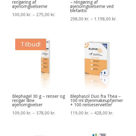
rengøring af
– rengøring af
øjenomgivelserne
øjenomgivelserne ved
blefaritis
Prisinterval:
100,00
kr.
–
275,00
kr.
Prisinterva
298,00
kr.
–
1.198,00
kr.
100,00 kr.
298,00 kr.
til
til
275,00 kr.
1.198,00 k
Tilbud!
Blephagel 30 g – renser og
Blephasol Duo fra Thea –
rengør dine
100 ml Øjenmakeupfjerner
øjenomgivelser
+ 100 renseservietter
Prisinterval:
Prisinterval:
109,00
kr.
–
378,00
kr.
119,00
kr.
–
428,00
kr.
109,00 kr.
119,00 kr.
til
til