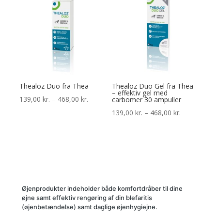
378,00 kr.
428,00 kr.
Thealoz Duo fra Thea
Thealoz Duo Gel fra Thea
– effektiv gel med
Prisinterval:
139,00
kr.
–
468,00
kr.
carbomer 30 ampuller
139,00 kr.
Prisinterval:
139,00
kr.
–
468,00
kr.
til
139,00 kr.
468,00 kr.
til
468,00 kr.
Øjenprodukter indeholder både komfortdråber til dine
øjne samt effektiv rengøring af din blefaritis
(øjenbetændelse) samt daglige øjenhygiejne.