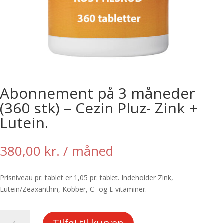
Abonnement på 3 måneder
(360 stk) – Cezin Pluz- Zink +
Lutein.
380,00
kr.
/ måned
Prisniveau pr. tablet er 1,05 pr. tablet. Indeholder Zink,
Lutein/Zeaxanthin, Kobber, C -og E-vitaminer.
Abonnement
Tilføj til kurven