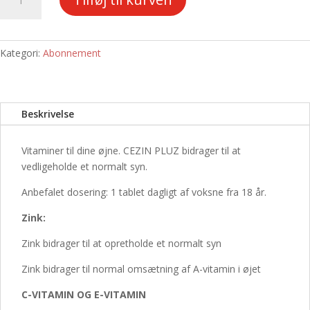
på
3
måneder
(360
Kategori:
Abonnement
stk)
-
Cezin
Beskrivelse
Pluz-
Zink
+
Vitaminer til dine øjne. CEZIN PLUZ bidrager til at
Lutein.
vedligeholde et normalt syn.
antal
Anbefalet dosering: 1 tablet dagligt af voksne fra 18 år.
Zink:
Zink bidrager til at opretholde et normalt syn
Zink bidrager til normal omsætning af A-vitamin i øjet
C-VITAMIN OG E-VITAMIN