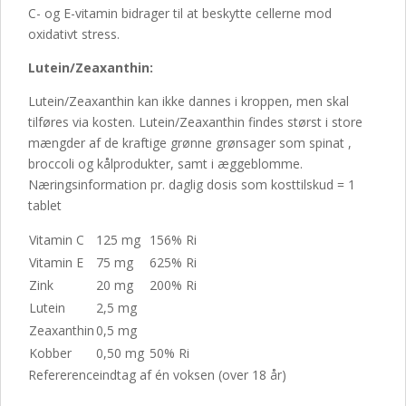
C- og E-vitamin bidrager til at beskytte cellerne mod
oxidativt stress.
Lutein/Zeaxanthin:
Lutein/Zeaxanthin kan ikke dannes i kroppen, men skal
tilføres via kosten. Lutein/Zeaxanthin findes størst i store
mængder af de kraftige grønne grønsager som spinat ,
broccoli og kålprodukter, samt i æggeblomme.
Næringsinformation pr. daglig dosis som kosttilskud = 1
tablet
Vitamin C
125 mg
156% Ri
Vitamin E
75 mg
625% Ri
Zink
20 mg
200% Ri
Lutein
2,5 mg
Zeaxanthin
0,5 mg
Kobber
0,50 mg
50% Ri
Refererenceindtag af én voksen (over 18 år)