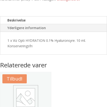
0.1%
Hyaluronsyre.
10
Beskrivelse
ml.
Konserveringsfri
Yderligere information
antal
1 x Viz Opti HYDRATION 0.1% Hyaluronsyre. 10 ml.
Konserveringsfri
Relaterede varer
Tilbud!