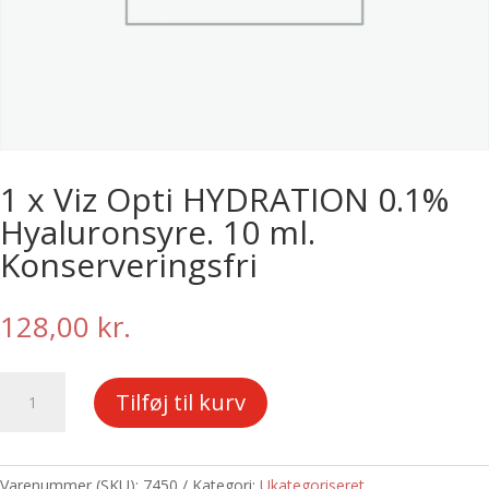
1 x Viz Opti HYDRATION 0.1%
Hyaluronsyre. 10 ml.
Konserveringsfri
128,00
kr.
1
Tilføj til kurv
x
Viz
Opti
HYDRATION
Varenummer (SKU):
7450
Kategori:
Ukategoriseret