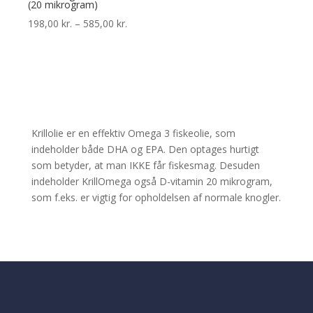
(20 mikrogram)
Prisinterval:
198,00
kr.
–
585,00
kr.
198,00 kr.
til
585,00 kr.
Krillolie er en effektiv Omega 3 fiskeolie, som
indeholder både DHA og EPA. Den optages hurtigt
som betyder, at man IKKE får fiskesmag. Desuden
indeholder KrillOmega også D-vitamin 20 mikrogram,
som f.eks. er vigtig for opholdelsen af normale knogler.